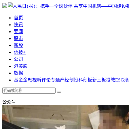
首页
快讯
要闻
股市
新股
信披+
公司
港美股
数据
基金
金融
视听
评论
专题
产经
创投
科创板
新三板
投教
ESG
滚
公众号