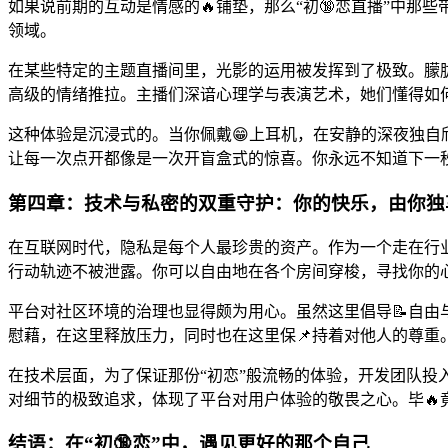
如果说前期的互动是情感的🔥铺垫，那么“初🔞恋直播”中那
领域。
在某些特定的主题直播间里，光影的运用被发挥到了极致。朦胧
高级的情绪推拉。主播们深谙心理学与表演艺术，她们懂得如
这种体验是沉浸式的。当你佩戴😁上耳机，在安静的深夜独
让每一次点开都像是一次开盲盒式的惊喜。你永远不知道下一
第四章：技术与私密的双重守护：你的快乐，由你独
在互联网时代，隐私是每个人最珍贵的资产。作为一个走在行业
行动轨迹不被泄露。你可以自由地在各个房间穿梭，寻找你的
平台对社区环境的治理也显得颇为用心。虽然这里倡导📝自
慰藉，在这里释放压力，同时也在这里保📌持着对他人的尊重
在技术层面，为了保证那份“初恋”般流畅的体验，开发团队
对细节的极致追求，体现了平台对用户体验的敬畏之心。毕
结语：在“初🔞恋”中，遇见更好的那个自己