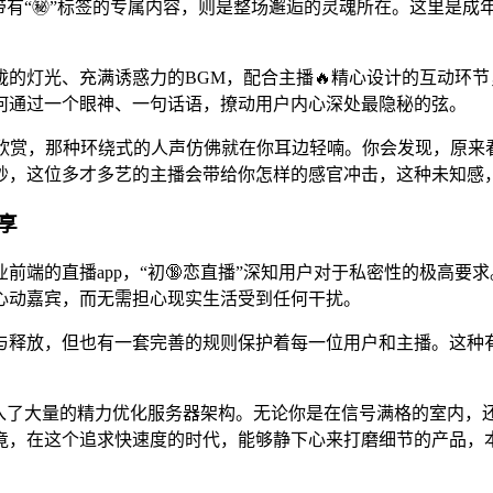
些带有“㊙️”标签的专属内容，则是整场邂逅的灵魂所在。这里是
的灯光、充满诱惑力的BGM，配合主播🔥精心设计的互动环
何通过一个眼神、一句话语，撩动用户内心深处最隐秘的弦。
自欣赏，那种环绕式的人声仿佛就在你耳边轻喃。你会发现，原来
秒，这位多才多艺的主播会带给你怎样的感官冲击，这种未知感
享
前端的直播app，“初🔞恋直播”深知用户对于私密性的极高
心动嘉宾，而无需担心现实生活受到任何干扰。
由与释放，但也有一套完善的规则保护着每一位用户和主播。这种
。
投入了大量的精力优化服务器架构。无论你是在信号满格的室内，
竟，在这个追求快速度的时代，能够静下心来打磨细节的产品，