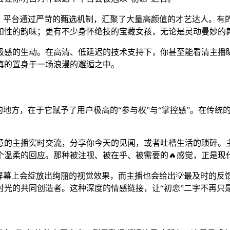
撼。平台通过严苛的甄选机制，汇聚了大量高颜值的才艺达人。有
知性的韵味；更有不少身怀绝技的宝藏女孩，无论是灵动曼妙的舞
呼吸感的生动。在高清、低延迟的技术支持下，你甚至能看清主
真的置身于一场浪漫的邂逅之中。
人的地方，在于它赋予了用户极高的“参与权”与“掌控感”。在传
意的主播实时交流，分享你今天的见闻，或者吐槽生活的琐碎。主
个温柔的回应。那种被注视、被在乎、被需要的🔥感觉，正是现
屏幕上会绽放出绚丽的视觉效果，而主播也会给出💡最及时的
时光的共同创造者。这种深度的情感链接，让“初恋”二字不再只