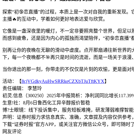
探索“初🔞恋直播”的过程，本质上是一次对自我的重新发现
主播🔥的互动中，学着如何更好地表达爱与欣赏。
它像是一盏深夜里的暖灯，不一定非要照亮整个世界，但足以
而感到疲惫，还是因为内心的孤独而渴望陪伴，“初🔞恋直播”
别再让你的夜晚在无聊的滑动中虚度。点开那扇通往新世界的大
下，每一个夜晚都不🎯再只是时间的流逝，而是一场关于浪漫
当你退出的那一刻，你带走的不仅仅是片刻的欢愉，更是面对明
活动：【
8cjVGdkyAuHwSRRkeCZXbTJuTftKYX
】
责任编辑： 李慧玲
初灵.信息（300250）2025年中报简析：净利润同比增长117.
生意!社：8月6日鲁西化工异辛醇报价暂稳
博?士眼镜：线下投诉集中，服务短板难掩，研发薄弱难撑智能
声明：证券时报力求信息真实、准确，文章提及内容仅供参考
下载“证券时报”官方APP，或关注官方微信公众号，即可随
网友评论