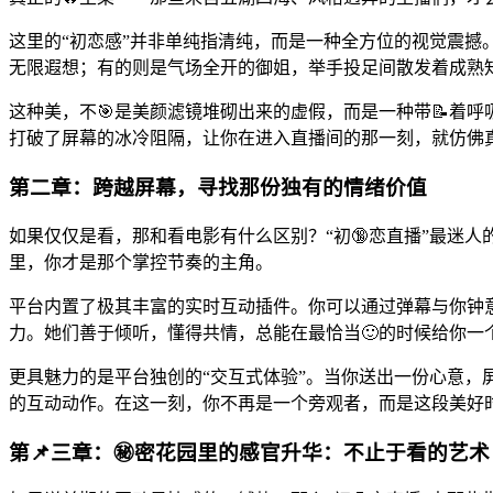
这里的“初恋感”并非单纯指清纯，而是一种全方位的视觉震
无限遐想；有的则是气场全开的御姐，举手投足间散发着成熟
这种美，不🎯是美颜滤镜堆砌出来的虚假，而是一种带📝着
打破了屏幕的冰冷阻隔，让你在进入直播间的那一刻，就仿佛
第二章：跨越屏幕，寻找那份独有的情绪价值
如果仅仅是看，那和看电影有什么区别？“初🔞恋直播”最迷
里，你才是那个掌控节奏的主角。
平台内置了极其丰富的实时互动插件。你可以通过弹幕与你钟
力。她们善于倾听，懂得共情，总能在最恰当🙂的时候给你一
更具魅力的是平台独创的“交互式体验”。当你送出一份心意，
的互动动作。在这一刻，你不再是一个旁观者，而是这段美好
第📌三章：㊙️密花园里的感官升华：不止于看的艺术